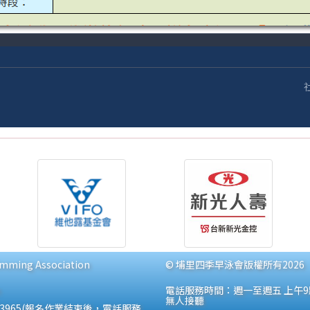
ming Association
© 埔里四季早泳會版權所有2026
電話服務時間：週一至週五 上午9點~
無人接聽
2423965(報名作業結束後，電話服務