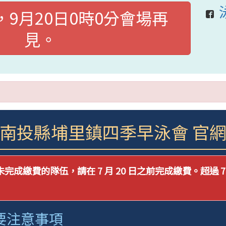
9月20日0時0分會場再
見。
南投縣埔里鎮四季早泳會 官
未完成繳費的隊伍，請在 7 月 20 日之前完成繳費。超過 7
重要注意事項