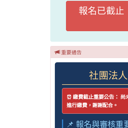
報名已截止，
重要通告
社團法人
⏰ 繳費截止重要公告：
尚
進行繳費，謝謝配合。
📌 報名與審核