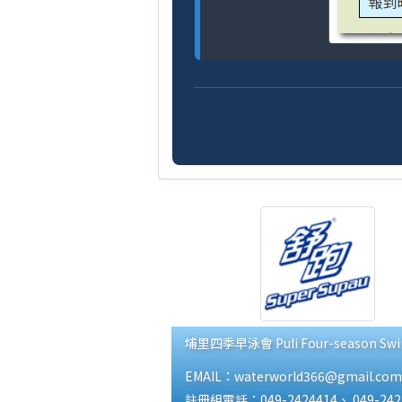
埔里四季早泳會 Puli Four-season Swim
EMAIL：waterworld366@gmail.com
註冊組電話：049-2424414、 049-