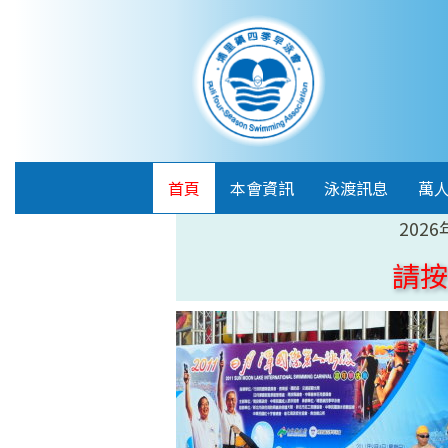
首頁
本會資訊
泳渡訊息
萬
20
請按