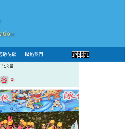
會
ation
活動花絮
聯絡我們
1
7
2
6
7
1
早泳會
容。