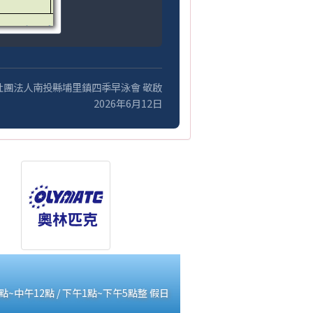
社團法人南投縣埔里鎮四季早泳會 敬啟
2026年6月12日
中午12點 / 下午1點~下午5點整 假日