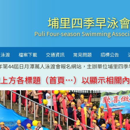
埔里四季早泳
Puli Four-season Swimming Associ
人泳渡
檔案下載
交通資訊
常見問題
招標公告
26年第44屆日月潭萬人泳渡會報名網站，主辦單位埔里四季
上方各標題（首頁…）以顯示相關內