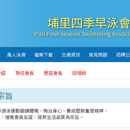
埔里四季早泳
Puli Four-season Swimming Associ
萬人泳渡
檔案下載
交通資訊
常見問題
招標公
介紹
現任會長
歷屆會長
回憶錄
宗旨
季游泳運動鍛鍊體魄、陶冶身心、養成堅毅奮發精神、
動、增進會員友誼、提昇生活品質為宗旨。