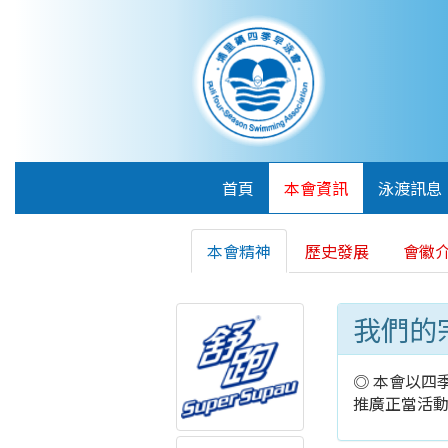
首頁
本會資訊
泳渡訊息
本會精神
歷史發展
會徽
我們的
◎ 本會以四
推廣正當活