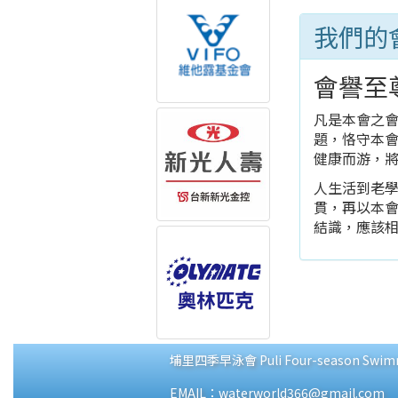
我們的
會譽至
凡是本會之
題，恪守本
健康而游，
人生活到老學
貫，再以本會
結識，應該
埔里四季早泳會 Puli Four-season Swimmi
EMAIL：waterworld366@gmail.com