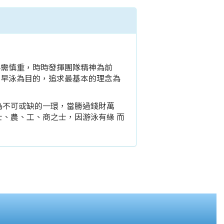
必需慎重，時時發揮團隊精神為前
加早泳為目的，追求最基本的理念為
為不可或缺的一環，當勝過錢財萬
士、農、工、商之士，因游泳有緣 而