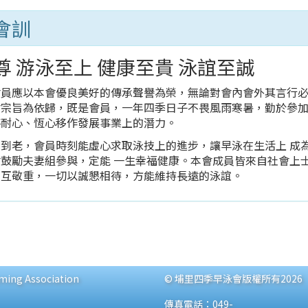
會訓
尊 游泳至上 健康至貴 泳誼至誠
會員應以本會優良美好的傳承聲譽為榮，無論對會內會外其言行
會宗旨為依歸，既是會員，一年四季日子不畏風雨寒暑，勤於參
將耐心、恆心移作發展事業上的潛力。
到老，會員時刻能虛心求取泳技上的進步，讓早泳在生活上 成
鼓勵夫妻組參與，定能 一生幸福健康。本會成員皆來自社會上
相互敬重，一切以誠懇相待，方能維持長遠的泳誼。
ng Association
© 埔里四季早泳會版權所有2026
傳真電話：049-